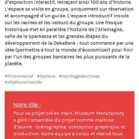
d’exposition interactif, retraçant ainsi 100 ans d’histoire.
L’espace se visite en groupe, uniquement sur réservation
et accompagné d’un guide. L’espace introductif insiste
sur les racines et les valeurs du groupe. Une fresque
historique met en parallèle l’histoire de l’Allemagne,
celle de la Sparkasse et les grandes étapes du
développement de la DekaBank : tout commence par une
idée (permettre à tout le monde d’économiser) pour finir
par l’un des groupes bancaires les plus puissants de la
planète.
#filmimmersif
#histoire
#montagedarchives
#objetsconnectés
Notre rôle :
Pour ce projet clé en main, Museum Manufactory
a géré l’ensemble du projet comme maîtrise
d’œuvre : scénographie, conception graphique, et
production. Notre équipe a conçu et réalisé tous