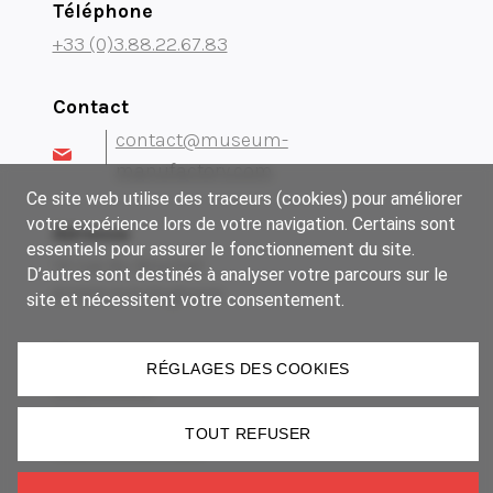
Téléphone
+33 (0)3.88.22.67.83
Contact
contact@museum-
manufactory.com
Ce site web utilise des traceurs (cookies) pour améliorer
votre expérience lors de votre navigation. Certains sont
Adresse
essentiels pour assurer le fonctionnement du site.
14 rue du Brochet
D’autres sont destinés à analyser votre parcours sur le
67300 Schiltigheim
site et nécessitent votre consentement.
Notre groupe
RÉGLAGES DES COOKIES
Anamnesia
Imki
TOUT REFUSER
Lézard Graphique