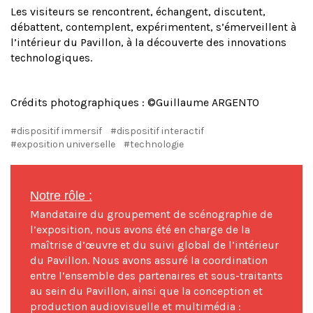
Les visiteurs se rencontrent, échangent, discutent,
débattent, contemplent, expérimentent, s’émerveillent à
l’intérieur du Pavillon, à la découverte des innovations
technologiques.
Crédits photographiques : ©Guillaume ARGENTO
#dispositif immersif
#dispositif interactif
#exposition universelle
#technologie
Notre rôle :
Mandataire du groupement de scénographie de
l’exposition, nous avons été en charge de la
maîtrise d’œuvre et du suivi global de l’intérieur
du Pavillon. Nous avons assuré la coordination
entre l’ensemble des partenaires et sous-traitants
au sein du Pavillon, ainsi que la conception et
production audiovisuelle et multimédia :