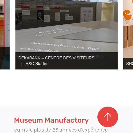
DEKABANK – CENTRE DES VISITEURS
H&C Stader
SH
cumule plus de 25 années d’expérience